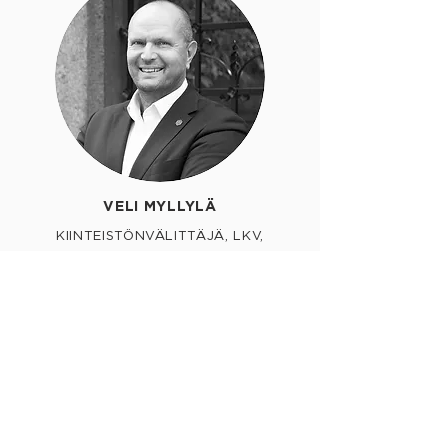
VELI MYLLYLÄ
KIINTEISTÖNVÄLITTÄJÄ, LKV,
KAUPANVAHVISTAJA, PARTNER
040 709 0555
|
veli@bo.fi
Varaa aika kalenteristani
Tutustu Veliin
Velin kohteet