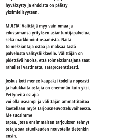
hyväksytty ja ehdoista on päästy 
yksimielisyyteen. 
MUISTA! Välittäjä myy vain omaa ja 
edustamansa yrityksen asiantuntijapalvelua, 
sekä markkinointiosaamista. Näitä 
toimeksiantaja ostaa ja maksaa tästä 
palvelusta välitysliikkeelle. Välittäjän on 
pidettävä huolta, että toimeksiantajana saat 
rahallesi vastinetta, sataprosenttisesti.
Joskus koti menee kaupaksi todella nopeasti 
ja halukkaita ostajia on enemmän kuin yksi. 
Pettyneitä ostajia
voi olla useampi ja välittäjän ammattitaitoa 
koetellaan myös tarjousneuvotteluvaiheessa. 
Me suosimme
tapaa, jossa ensimmäisen tarjouksen tehnyt 
ostaja saa etuoikeuden neuvotella tietenkin 
ensin.