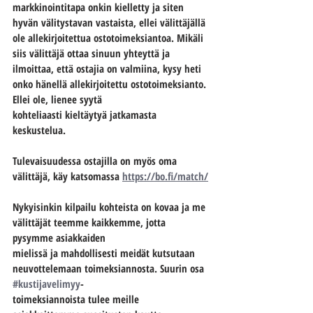
markkinointitapa onkin kielletty ja siten 
hyvän välitystavan vastaista, ellei välittäjällä 
ole allekirjoitettua ostotoimeksiantoa. Mikäli 
siis välittäjä ottaa sinuun yhteyttä ja 
ilmoittaa, että ostajia on valmiina, kysy heti 
onko hänellä allekirjoitettu ostotoimeksianto. 
Ellei ole, lienee syytä
kohteliaasti kieltäytyä jatkamasta 
keskustelua. 
Tulevaisuudessa ostajilla on myös oma 
välittäjä, käy katsomassa 
https://bo.fi/match/
Nykyisinkin kilpailu kohteista on kovaa ja me 
välittäjät teemme kaikkemme, jotta 
pysymme asiakkaiden
mielissä ja mahdollisesti meidät kutsutaan 
neuvottelemaan toimeksiannosta. Suurin osa 
#kustijavelimyy
-
toimeksiannoista tulee meille 