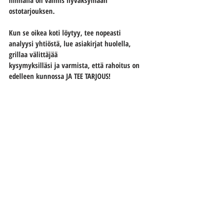
hinnalla on valmis hyväksymään 
ostotarjouksen.
Kun se oikea koti löytyy, tee nopeasti 
analyysi yhtiöstä, lue asiakirjat huolella, 
grillaa välittäjää
kysymyksilläsi ja varmista, että rahoitus on 
edelleen kunnossa 
JA TEE TARJOUS!
”Onko asunnosta tehty tarjouksia?”
 on myös 
hyvin yleinen kysymys esittelyssä. 