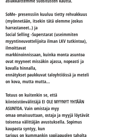
asiakkaittemme suositusten kautta.
SoMe- presenssiin kuuluu tietty rehvakkuus 
(myönnetään, itsekin tätä olemme joskus 
harrastaneet..) ja
Social Selling -Superstarat (useimmiten 
myyntineuvottelijoita ilman LKV tutkintoa), 
ilmoittavat
markkinoinnissaan, kuinka monta asuntoa 
ovat myyneet missäkin ajassa, nopeasti ja 
kovalla hinnalla,
ennätykset paukkuvat taloyhtiöissä ja meteli 
on kova, mutta mutta…
Totuus on kuitenkin se, että 
kiinteistönvälittäjä 
EI OLE MYYNYT YHTÄÄN 
ASUNTOA.
 Vain omistaja myy
omaa omaisuuttaan, ostaja ja myyjä löytävät 
toisensa välittäjän avustuksella. Sopimus 
kaupasta syntyy, kun
tarjous on kummankin sopijapuolen taholta 