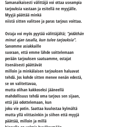
Samanaikaisesti välittäjä voi ottaa useampia 
tarjouksia vastaan ja esitellä ne myyjälle. 
Myyjä päättää minkä
niistä sitten valitsee ja paras tarjous voittaa.
Ostaja voi myös pyytää välittäjältä; 
”pidäthän 
minut ajan tasalla, kun tulee tarjouksia”.
Sanomme asiakkaille
suoraan, että emme lähde soittelemaan 
perään tarjouksen saatuamme, ostajat 
itsenäisesti päättävät
milloin ja minkälaisen tarjouksen haluavat 
tehdä. Jos kohde sitten menee nenän edestä, 
se on valitettavaa,
mutta olihan kakkoseksi jääneellä 
mahdollisuus tehdä oma tarjous sen sijaan, 
että jää odottelemaan, kun
joku vie potin. Saattaa kuulostaa kylmältä 
mutta yllä viittasinkin jo siihen että myyjä 
päättää, milloin ja millä